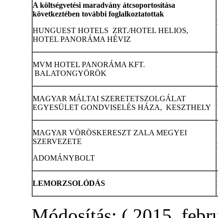
A költségvetési maradvány átcsoportosítása
következtében további foglalkoztatottak
HUNGUEST HOTELS ZRT./HOTEL HELIOS,
HOTEL PANORÁMA HÉVIZ
MVM HOTEL PANORÁMA KFT.
BALATONGYÖRÖK
MAGYAR MÁLTAI SZERETETSZOLGÁLAT
EGYESÜLET GONDVISELÉS HÁZA, KESZTHELY
MAGYAR VÖRÖSKERESZT ZALA MEGYEI
SZERVEZETE
ADOMÁNYBOLT
LEMORZSOLÓDÁS
Módosítás: ( 2015. febr