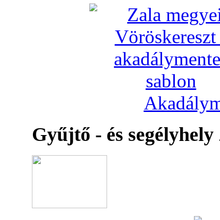
Akadálym
Gyűjtő - és segélyhely