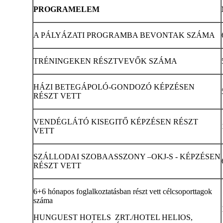
PROGRAMELEM
A PÁLYÁZATI PROGRAMBA BEVONTAK SZÁMA
TRÉNINGEKEN RÉSZTVEVŐK SZÁMA
HÁZI BETEGÁPOLÓ-GONDOZÓ KÉPZÉSEN
RÉSZT VETT
VENDÉGLÁTÓ KISEGITŐ KÉPZÉSEN RÉSZT
VETT
SZÁLLODAI SZOBAASSZONY –OKJ-S - KÉPZÉSEN
RÉSZT VETT
6+6 hónapos foglalkoztatásban részt vett célcsoporttagok
száma
HUNGUEST HOTELS ZRT./HOTEL HELIOS,