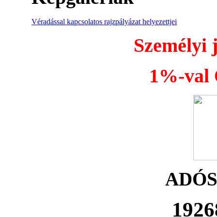
Véradással kapcsolatos rajzpályázat helyezettjei
Személyi 
1%-val Ö
ADÓ
1926