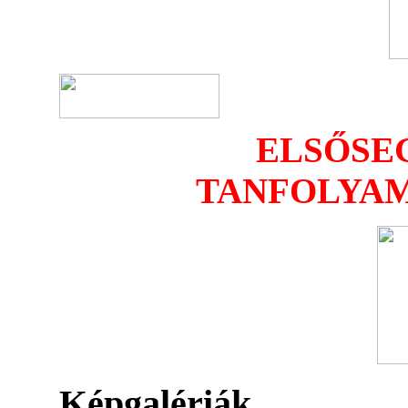
ELSŐSE
TANFOLYAM
Képgalériák