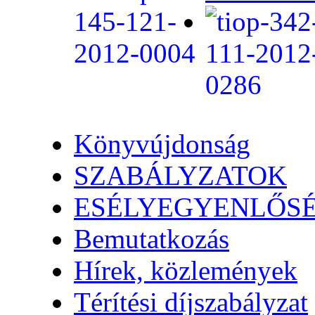
Könyvújdonság
SZABÁLYZATOK
ESÉLYEGYENLŐS
Bemutatkozás
Hírek, közlemények
Térítési díjszabályzat