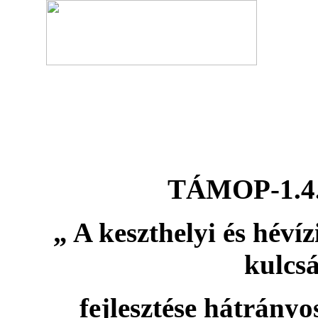
TÁMOP-1.4.
„ A keszthelyi és hévíz
kulcs
fejlesztése hátrány